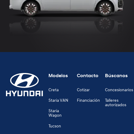
Modelos
Contacto
Búscanos
Creta
Cotizar
Concesionarios
Staria VAN
Financiación
Talleres
autorizados
Staria
Wagon
Tucson