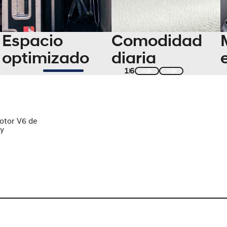
Espacio
Comodidad
optimizado
diaria
1
6
Previous
Next
motor V6 de
 y