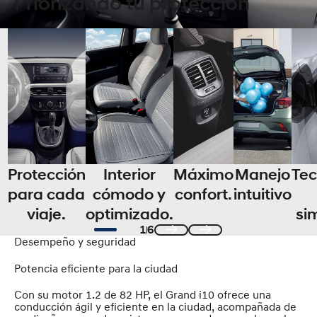
Priorizando tu protección
Protección
Interior
Máximo
Manejo
Tec
para cada
cómodo y
confort.
intuitivo
viaje.
optimizado.
sim
1
6
Desempeño y seguridad
Previous
Next
Potencia eficiente para la ciudad
Con su motor 1.2 de 82 HP, el Grand i10 ofrece una
conducción ágil y eficiente en la ciudad, acompañada de