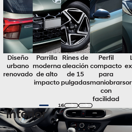
Diseño
Parrilla
Rines de
Perfil
urbano
moderna
aleación
compacto
ex
renovado
de alto
de 15
para
impacto
pulgadas
maniobrar
so
con
facilidad
1
6
Interior
Previous
Next