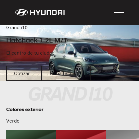
Grand i10
Hatchack 1.2L M/T
El centro de tu ciudad
Cotizar
Ficha técnica
Cotizar
Ficha técnica
GRAND I10
Colores exterior
Verde