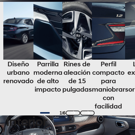
Diseño
Parrilla
Rines de
Perfil
urbano
moderna
aleación
compacto
ex
renovado
de alto
de 15
para
impacto
pulgadas
maniobrar
so
con
facilidad
1
6
Interior
Previous
Next