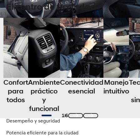
El centro de tu ciudad
Confort
Ambiente
Conectividad
Manejo
Tec
para
práctico
esencial
intuitivo
todos
y
si
funcional
1
6
Desempeño y seguridad
Previous
Next
Potencia eficiente para la ciudad