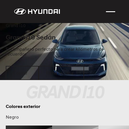
Grand i10
Grand i10 Sedán
El compañero perfecto para crear kilómetros de
recuerdos
Cotizar
Ficha técnica
Cotizar
Ficha técnica
GRAND I10
Colores exterior
Negro