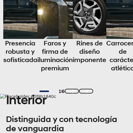
Presencia
Faros y
Rines de
Carrocer
robusta y
firma de
diseño
de
sofisticada
iluminación
imponente
carácte
premium
atlétic
1
6
Interior
Previous
Next
Distinguida y con tecnología
de vanguardia