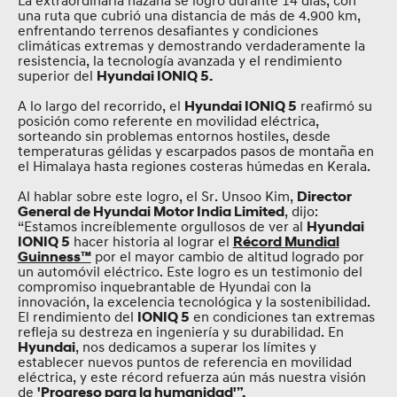
La extraordinaria hazaña se logró durante 14 días, con
una ruta que cubrió una distancia de más de 4.900 km,
enfrentando terrenos desafiantes y condiciones
climáticas extremas y demostrando verdaderamente la
resistencia, la tecnología avanzada y el rendimiento
superior del
Hyundai IONIQ 5.
A lo largo del recorrido, el
reafirmó su
Hyundai IONIQ 5
posición como referente en movilidad eléctrica,
sorteando sin problemas entornos hostiles, desde
temperaturas gélidas y escarpados pasos de montaña en
el Himalaya hasta regiones costeras húmedas en Kerala.
Al hablar sobre este logro, el Sr. Unsoo Kim,
Director
, dijo:
General de Hyundai Motor India Limited
“Estamos increíblemente orgullosos de ver al
Hyundai
hacer historia al lograr el
IONIQ 5
Récord Mundial
por el mayor cambio de altitud logrado por
Guinness™
un automóvil eléctrico. Este logro es un testimonio del
compromiso inquebrantable de Hyundai con la
innovación, la excelencia tecnológica y la sostenibilidad.
El rendimiento del
en condiciones tan extremas
IONIQ 5
refleja su destreza en ingeniería y su durabilidad. En
, nos dedicamos a superar los límites y
Hyundai
establecer nuevos puntos de referencia en movilidad
eléctrica, y este récord refuerza aún más nuestra visión
de
'Progreso para la humanidad'”.