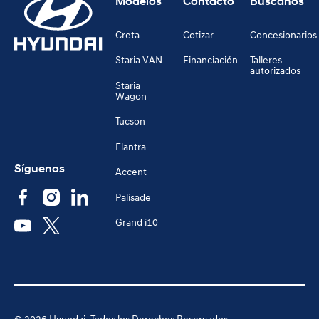
Modelos
Contacto
Búscanos
Creta
Cotizar
Concesionarios
Staria VAN
Financiación
Talleres
autorizados
Staria
Wagon
Tucson
Elantra
Síguenos
Accent
Palisade
Grand i10
©
2026
Hyundai. Todos los Derechos Reservados.