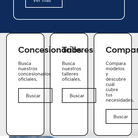
Ver más
Concesionarios
Talleres
Compar
Busca
Busca
Compara
nuestros
nuestros
modelos
concesionarios
talleres
y
oficiales.
oficiales.
descubre
cuál
cubre
Buscar
Buscar
tus
Buscar
Buscar
necesidades.
Buscar
Buscar